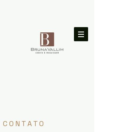
Login
C O N T A T O