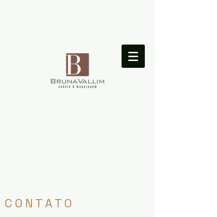
Login
C O N T A T O